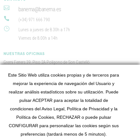

banema@banema.es

(+34) 971 666 790
}
Lunes a jueves de 8.30h a 17h
Viernes de 8.00h a 14h
NUESTRAS OFICINAS
Gremi Ferrers 39, Piso 2A Polígono de Son Castelló.
07009 Palma de Mallorca
Illes Balears
Este Sitio Web utiliza cookies propias y de terceros para
mejorar la experiencia de navegación del Usuario y
LINKS DE INTERÉS
realizar análisis estadísticos sobre su utilización. Puede
INICIO
pulsar ACEPTAR para aceptar la totalidad de
SOBRE NOSOTROS
SERVICIOS
condiciones del Aviso Legal, Política de Privacidad y la
PROYECTOS
Política de Cookies, RECHAZAR o puede pulsar
CONTACTO
CONFIGURAR para personalizar las cookies según sus
preferencias (tardará menos de 5 minutos).